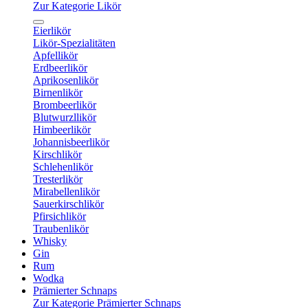
Zur Kategorie Likör
Eierlikör
Likör-Spezialitäten
Apfellikör
Erdbeerlikör
Aprikosenlikör
Birnenlikör
Brombeerlikör
Blutwurzllikör
Himbeerlikör
Johannisbeerlikör
Kirschlikör
Schlehenlikör
Tresterlikör
Mirabellenlikör
Sauerkirschlikör
Pfirsichlikör
Traubenlikör
Whisky
Gin
Rum
Wodka
Prämierter Schnaps
Zur Kategorie Prämierter Schnaps