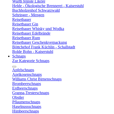
Wurth feinste Liköre
Helde - Ökologische Brennerei - Kaiserstuhl
Buchholzenhof Schwarzwald
Sehringer - Mengen
Reisetbauer
Reisetbauer Gin
Reisetbauer Whisky und Wodka
Reisetbauer Edelbrände
Reisetbauer Rum
Reisetbauer Geschenkverpackung
Böttchehof Frank Küchlin - Schallstadt
Bolde Bohn - Kaiserstuhl
Schnaps
Zur Kategorie Schnaps
Apfelschnaps
Aprikosenschnaps
Williams Christ Birnenschnaps
Brombeerschnaps
Erdbeerschnaps
Grappa-Tresterschnaps
Obstler
Pflaumenschnaps
Haselnussschnaps
Himbeerschnaps