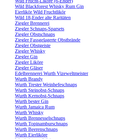
Wild Frucht-Liköre (6-Ender)
Wild Blackforest Whisky Rum Gin
Eierlikör Wild Fruchtlikör
Wild 18-Ender alte Raritäten
Ziegler Brennerei
Ziegler Schnaps-Sparsets
Ziegler Obstschnaps
Ziegler Fassgelagerte Obstbrände
Ziegler Obstgeiste
Ziegler Whisky
Ziegler Gin
Ziegler Liköre
Ziegler Gläser
Edelbrennerei Wurth Vizeweltmeister
Wurth Brandy
Wurth Trester Weinhefeschnaps
Wurth Steinobst-Schnaps
Wurth Kernobst-Schnaps
Wurth bester Gin
Wurth Jamaica Rum
Wurth Whisky
Wurth Brennesselschnaps
Wurth Topinamburschnaps
Wurth Beerenschnaps
Wurth Eierliköre