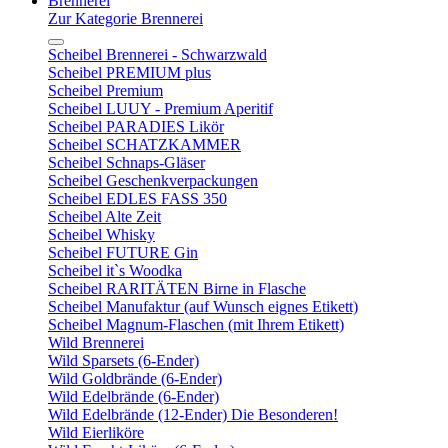
Brennerei
Zur Kategorie Brennerei
Scheibel Brennerei - Schwarzwald
Scheibel PREMIUM plus
Scheibel Premium
Scheibel LUUY - Premium Aperitif
Scheibel PARADIES Likör
Scheibel SCHATZKAMMER
Scheibel Schnaps-Gläser
Scheibel Geschenkverpackungen
Scheibel EDLES FASS 350
Scheibel Alte Zeit
Scheibel Whisky
Scheibel FUTURE Gin
Scheibel it`s Woodka
Scheibel RARITÄTEN Birne in Flasche
Scheibel Manufaktur (auf Wunsch eignes Etikett)
Scheibel Magnum-Flaschen (mit Ihrem Etikett)
Wild Brennerei
Wild Sparsets (6-Ender)
Wild Goldbrände (6-Ender)
Wild Edelbrände (6-Ender)
Wild Edelbrände (12-Ender) Die Besonderen!
Wild Eierliköre