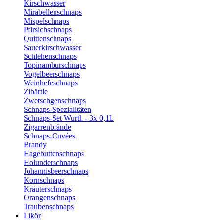
Kirschwasser
Mirabellenschnaps
Mispelschnaps
Pfirsichschnaps
Quittenschnaps
Sauerkirschwasser
Schlehenschnaps
Topinamburschnaps
Vogelbeerschnaps
Weinhefeschnaps
Zibärtle
Zwetschgenschnaps
Schnaps-Spezialitäten
Schnaps-Set Wurth - 3x 0,1L
Zigarrenbrände
Schnaps-Cuvées
Brandy
Hagebuttenschnaps
Holunderschnaps
Johannisbeerschnaps
Kornschnaps
Kräuterschnaps
Orangenschnaps
Traubenschnaps
Likör