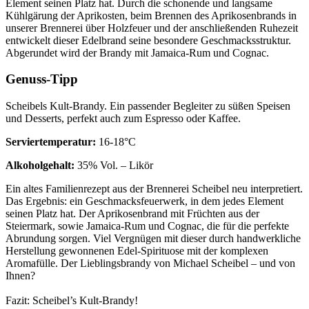
Element seinen Platz hat. Durch die schonende und langsame
Kühlgärung der Aprikosten, beim Brennen des Aprikosenbrands in
unserer Brennerei über Holzfeuer und der anschließenden Ruhezeit
entwickelt dieser Edelbrand seine besondere Geschmacksstruktur.
Abgerundet wird der Brandy mit Jamaica-Rum und Cognac.
Genuss-Tipp
Scheibels Kult-Brandy. Ein passender Begleiter zu süßen Speisen
und Desserts, perfekt auch zum Espresso oder Kaffee.
Serviertemperatur:
16-18°C
Alkoholgehalt:
35% Vol. – Likör
Ein altes Familienrezept aus der Brennerei Scheibel neu interpretiert.
Das Ergebnis: ein Geschmacksfeuerwerk, in dem jedes Element
seinen Platz hat. Der Aprikosenbrand mit Früchten aus der
Steiermark, sowie Jamaica-Rum und Cognac, die für die perfekte
Abrundung sorgen. Viel Vergnügen mit dieser durch handwerkliche
Herstellung gewonnenen Edel-Spirituose mit der komplexen
Aromafülle. Der Lieblingsbrandy von Michael Scheibel – und von
Ihnen?
Fazit: Scheibel’s Kult-Brandy!