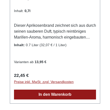
Inhalt:
0,7l
Dieser Aprikosenbrand zeichnet sich aus durch
seinen sauberen Duft, typisch reintöniges
Marillen-Aroma, harmonisch eingebauten
Steinton, leichte, fruchtige Struktur. Die ideale
Inhalt:
0.7 Liter
(32,07 € / 1 Liter)
Trinktemperatur dieses Aprikosenbrands
beträgt 15°C. Sensorik Geruch: Trockenfrüchte,
reife Aprikosen, Nuancen von Marzipan und
Varianten ab
13,95 €
Honig, reifer Apfel Geschmack: sehr weich und
duftig, dezentes Aroma von Holunderblüte,
Regulärer Preis:
22,45 €
Zitrus Abgang: intensiver Aprikosengeschmack
Preise inkl. MwSt. zzgl. Versandkosten
mit leichtem Bittermandel-Aroma So wird's
gemacht Der feine Aprikosenbrand, der den
In den Warenkorb
wilden Geist unserer urigen Heimat in sich
trägt. Beste Aprikosen aus der Region und
ehrliches Handwerk mit viel Herzblut vollenden