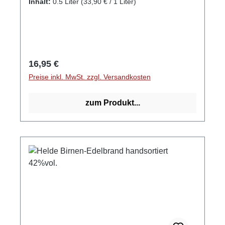
Inhalt:
0.5 Liter
(33,90 € / 1 Liter)
sehringer.de
Regulärer Preis:
16,95 €
Preise inkl. MwSt. zzgl. Versandkosten
zum Produkt...