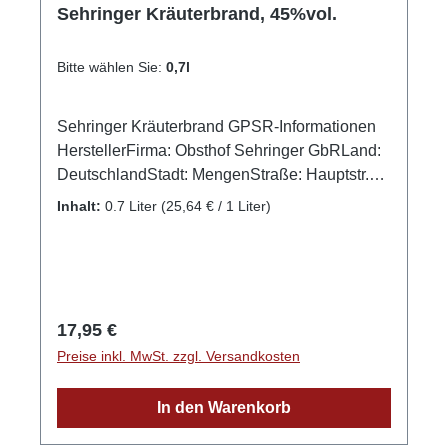
Sehringer Kräuterbrand, 45%vol.
Bitte wählen Sie:
0,7l
Sehringer Kräuterbrand GPSR-Informationen
HerstellerFirma: Obsthof Sehringer GbRLand:
DeutschlandStadt: MengenStraße: Hauptstr.
1aPostleitzahl: 79227E-Mail: info@obsthof-
Inhalt:
0.7 Liter
(25,64 € / 1 Liter)
sehringer.de
Regulärer Preis:
17,95 €
Preise inkl. MwSt. zzgl. Versandkosten
In den Warenkorb