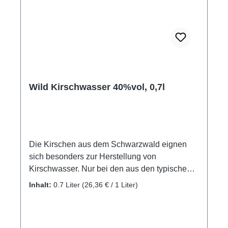
Manuel, Maximilian und Lukas Wild
Wild Kirschwasser 40%vol, 0,7l
Die Kirschen aus dem Schwarzwald eignen
sich besonders zur Herstellung von
Kirschwasser. Nur bei den aus den typischen
Brennkirschen vom Schwarzwald und in der
Inhalt:
0.7 Liter
(26,36 € / 1 Liter)
Schwarzwaldregion angebauten Kirschen darf
sich der Schnaps "Schwarzwälder
Kirschwasser" nennen. Diese Brennkirschen