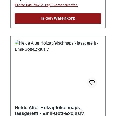
Informationen HerstellerFirma: Edelbrennerei
Preise inkl. MwSt. zzgl. Versandkosten
Bolde BohnLand: DeutschlandStadt: Sasbach-
JechtingenStraße: Rheinstraße 14Postleitzahl:
In den Warenkorb
79351E-Mail: kh.hecke@t-online.deWeitere
Informationen: Telefon/Fax +49 (0) 7662 - 6122
Helde Alter Holzapfelschnaps -
fassgereift - Emil-Gött-Exclusiv