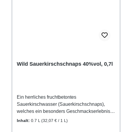
Wild Sauerkirschschnaps 40%vol, 0,7l
Ein herrliches fruchtbetontes
Sauerkirschwasser (Sauerkirschschnaps),
welches ein besonders Geschmackserlebnis
für Kenner bietet. Das Sauerkirscharoma mit
Inhalt:
0.7 L
(32,07 € / 1 L)
filigraner Struktur mundet außergewöhnlich