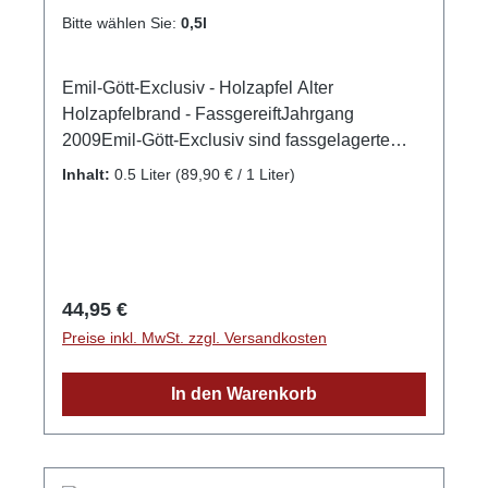
Bitte wählen Sie:
0,5l
Emil-Gött-Exclusiv - Holzapfel Alter
Holzapfelbrand - FassgereiftJahrgang
2009Emil-Gött-Exclusiv sind fassgelagerte
Edelbrände die mindestens 5 Jahre alt sind.
Inhalt:
0.5 Liter
(89,90 € / 1 Liter)
Die Besonderheit der Edelbrände: Sie wurden
in verschiedenen Fässern gelagert und sind
dadurch vielschichtiger, vollmundiger und
außergewöhnlich mild. Eine ausgesuchte
Besonderheit. Ein Apfelbrand aus
Regulärer Preis:
44,95 €
Hochstammbäumen unserer Streuobstwiesen.
Preise inkl. MwSt. zzgl. Versandkosten
Das goldgelbe Destillat besitzt eine
aussergewöhnliche Fruchtaromatik gepaart mit
In den Warenkorb
dem Vanillearoma aus dem Eichenholzfass.
Der Holzapfel ist aus einer bunten Mischung
von alten Apfelsorten die seit Jahrhunderten
traditionell bei uns gedeihen und nach