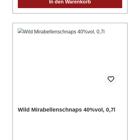
In den Warenkorb
DeutschlandStadt: GengenbachStraße:
Streuobstgarten 1Postleitzahl: 77723E-Mail:
info@wild-brennerei.deWeitere Informationen:
Manuel, Maximilian und Lukas Wild
Wild Mirabellenschnaps 40%vol, 0,7l