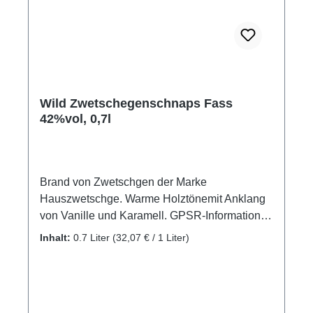
Wild Zwetschegenschnaps Fass
42%vol, 0,7l
Brand von Zwetschgen der Marke
Hauszwetschge. Warme Holztönemit Anklang
von Vanille und Karamell. GPSR-Informationen
HerstellerFirma: WILD Schwarzwaldbrennerei
Inhalt:
0.7 Liter
(32,07 € / 1 Liter)
& Weingut GmbHLand: DeutschlandStadt:
GengenbachStraße: Streuobstgarten
1Postleitzahl: 77723E-Mail: info@wild-
brennerei.deWeitere Informationen: Manuel,