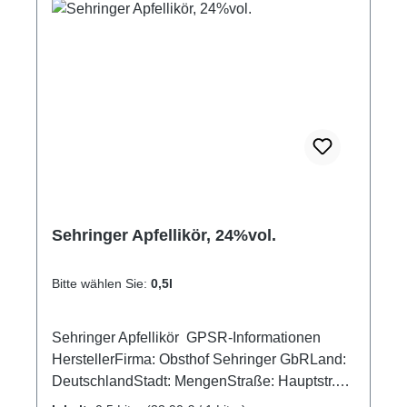
sorgfältiger Ernte von Hand zu einem
deutschen Calvados im Eichenfass ausgebaut
wurde.Exclusiv in der edlen Emil-Gött-Falsche.
GPSR-Informationen HerstellerFirma:
Ökologisches Wein- & Sektgut Norbert
HeldeLand: DeutschlandStadt: Sasbach-
Jechtingen am KaiserstuhlStraße: Emil-Gött-
Straße 1Postleitzahl: 79361E-Mail: info@wein-
helde.de
Sehringer Apfellikör, 24%vol.
Bitte wählen Sie:
0,5l
Sehringer Apfellikör GPSR-Informationen
HerstellerFirma: Obsthof Sehringer GbRLand:
DeutschlandStadt: MengenStraße: Hauptstr.
1aPostleitzahl: 79227E-Mail: info@obsthof-