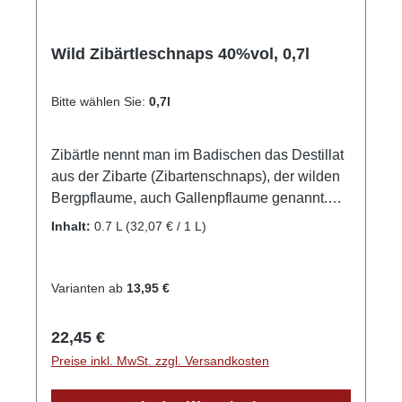
Wild Zibärtleschnaps 40%vol, 0,7l
Bitte wählen Sie:
0,7l
Zibärtle nennt man im Badischen das Destillat
aus der Zibarte (Zibartenschnaps), der wilden
Bergpflaume, auch Gallenpflaume genannt.
Die Früchte sind von bitterherbem Geschmack
Inhalt:
0.7 L
(32,07 € / 1 L)
und zum Verzehr nicht unbedingt geeignet,
ganz im Gegenteil zum Destillat, welches im
Geschmack vom Feinsten ist, an Mandeln und
Varianten ab
13,95 €
Marzipan erinnert, aber sonst mit nichts
vergleichbar. Bei einer Trinktemperatur von
Regulärer Preis:
22,45 €
16°C-18°C entfaltet sich das Aroma am besten.
Preise inkl. MwSt. zzgl. Versandkosten
GPSR-Informationen HerstellerFirma: WILD
Schwarzwaldbrennerei & Weingut GmbHLand: