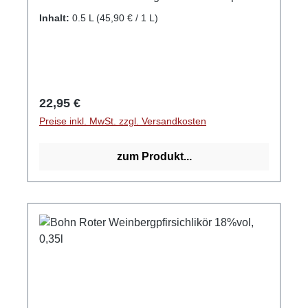
1aPostleitzahl: 79227E-Mail: info@obsthof-
Manuel, Maximilian und Lukas Wild
Inhalt:
0.5 L
(45,90 € / 1 L)
sehringer.de
Regulärer Preis:
22,95 €
Preise inkl. MwSt. zzgl. Versandkosten
zum Produkt...