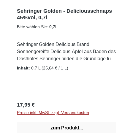
Sehringer Golden - Deliciousschnaps
45%vol, 0,7l
Bitte wählen Sie:
0,7l
Sehringer Golden Delicious Brand
Sonnengereifte Delicious-Äpfel aus Baden des
Obsthofes Sehringer bilden die Grundlage für
diesen feinen Apfelbrand. Feines Apfelaroma
Inhalt:
0.7 L
(25,64 € / 1 L)
an der Nase, kräftig im Abgang. Auch erhältlich
im Fass gelagert! GPSR-Informationen
HerstellerFirma: Obsthof Sehringer GbRLand:
DeutschlandStadt: MengenStraße: Hauptstr.
1aPostleitzahl: 79227E-Mail: info@obsthof-
Regulärer Preis:
17,95 €
sehringer.de
Preise inkl. MwSt. zzgl. Versandkosten
zum Produkt...