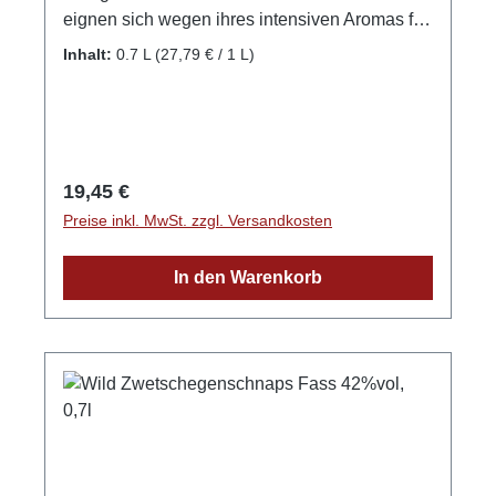
eignen sich wegen ihres intensiven Aromas für
diese Herstellungsart. In die Nase steigt der
Inhalt:
0.7 L
(27,79 € / 1 L)
einzigartige Duft der Waldhimbeeren, welcher
sich auch am Gaumen in einem langen
Nachhall wiederfindet. GPSR-Informationen
HerstellerFirma: WILD Schwarzwaldbrennerei
& Weingut GmbHLand: DeutschlandStadt:
Regulärer Preis:
19,45 €
GengenbachStraße: Streuobstgarten
Preise inkl. MwSt. zzgl. Versandkosten
1Postleitzahl: 77723E-Mail: info@wild-
brennerei.deWeitere Informationen: Manuel,
In den Warenkorb
Maximilian und Lukas Wild