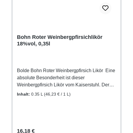
Bohn Roter Weinbergpfirsichlikör
18%vol, 0,35l
Bolde Bohn Roter Weinbergpfirsich Likör Eine
absolute Besonderheit ist dieser
Weinbergpfirsich Likör vom Kaiserstuhl. Der
Edelbrenner Bolde Bohn hat diesen edlen
Inhalt:
0.35 L
(46,23 € / 1 L)
Likör kreiert. Für ihn kommen hier nur vollreife,
sonnenverwöhnte Pfirsichfrüchte aus den
Weinbergen vom Kaisertstuhl hinein. Der Likör
hat einen feinen, fruchtreichen Duft und ist
auch bei den Damen sehr beliebt! GPSR-
Regulärer Preis:
16,18 €