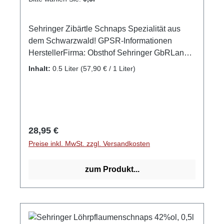
Silber 2023 GPSR-Informationen
HerstellerFirma: Ökologisches Wein- & Sektgut
Sehringer Zibärtle Schnaps Spezialität aus
Norbert HeldeLand: DeutschlandStadt:
dem Schwarzwald! GPSR-Informationen
Sasbach-Jechtingen am KaiserstuhlStraße:
HerstellerFirma: Obsthof Sehringer GbRLand:
Emil-Gött-Straße 1Postleitzahl: 79361E-Mail:
DeutschlandStadt: MengenStraße: Hauptstr.
info@wein-helde.de
Inhalt:
0.5 Liter
(57,90 € / 1 Liter)
1aPostleitzahl: 79227E-Mail: info@obsthof-
sehringer.de
Regulärer Preis:
28,95 €
Preise inkl. MwSt. zzgl. Versandkosten
zum Produkt...