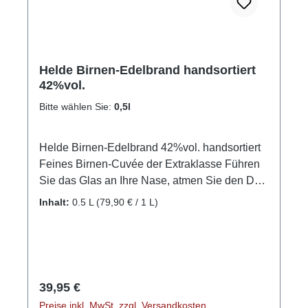
Helde Birnen-Edelbrand handsortiert
42%vol.
Bitte wählen Sie:
0,5l
Helde Birnen-Edelbrand 42%vol. handsortiert
Feines Birnen-Cuvée der Extraklasse Führen
Sie das Glas an Ihre Nase, atmen Sie den Duft
tief und wiederholt ein: er ist betörend. Das
Inhalt:
0.5 L
(79,90 € / 1 L)
Cuvée aus zwei verschiedenen Birnensorten
ist einfach umwerfend. Im Gaumen besitzt es
einen feinen Schmelz mit feinen
Birnennuancen, mit zartem, vollem Abgang –
dabei ausgewogen und aromatisch. Das liegt
Regulärer Preis:
39,95 €
an den alten fast schon vergessenen
Preise inkl. MwSt. zzgl. Versandkosten