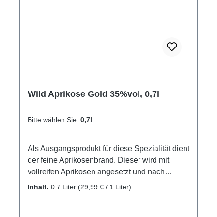
Wild Aprikose Gold 35%vol, 0,7l
Bitte wählen Sie:
0,7l
Als Ausgangsprodukt für diese Spezialität dient
der feine Aprikosenbrand. Dieser wird mit
vollreifen Aprikosen angesetzt und nach
einigen Wochen abgepresst und filtriert. Durch
Inhalt:
0.7 Liter
(29,99 € / 1 Liter)
die Mazeration der Frucht erhält das Produkt
seine goldgelbe Farbe und das aromatische