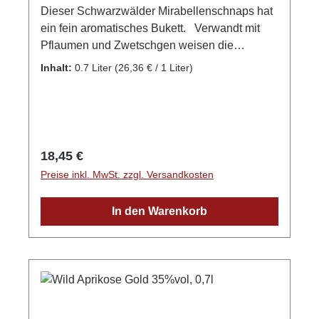
Dieser Schwarzwälder Mirabellenschnaps hat
ein fein aromatisches Bukett. Verwandt mit
Pflaumen und Zwetschgen weisen die
Mirabellen das edelste Aroma auf. Ganz
Inhalt:
0.7 Liter
(26,36 € / 1 Liter)
besonders trifft dies auf die Nancy Mirabelle
mit den typisch roten Bäckchen zu. Um ein
anhaltendes Bukett beim Mirabellenschnaps
zu gewährleisten, ist viel Erfahrung beim
Destillieren nötig. Geringe Nachlaufanteile
Regulärer Preis:
18,45 €
würden sich sofort bemerkbar machen - bei
Preise inkl. MwSt. zzgl. Versandkosten
diesem Mirabellen-Obstbrand genießen
Sie garantiert hochwertig badische Qualität.
In den Warenkorb
GPSR-Informationen HerstellerFirma: WILD
Schwarzwaldbrennerei & Weingut GmbHLand:
DeutschlandStadt: GengenbachStraße:
Streuobstgarten 1Postleitzahl: 77723E-Mail:
info@wild-brennerei.deWeitere Informationen:
Manuel, Maximilian und Lukas Wild