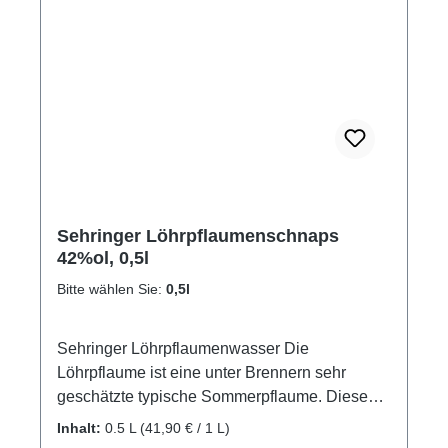
Sehringer Löhrpflaumenschnaps
42%ol, 0,5l
Bitte wählen Sie:
0,5l
Sehringer Löhrpflaumenwasser Die
Löhrpflaume ist eine unter Brennern sehr
geschätzte typische Sommerpflaume. Diese
blaurote, gelbfleischige Pflaumensorte, die erst
Inhalt:
0.5 L
(41,90 € / 1 L)
ihr volles Aroma erreicht hat, wenn der Baum