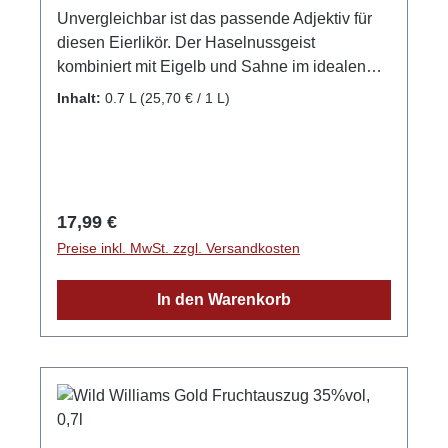
Unvergleichbar ist das passende Adjektiv für
unseren Eierlikör so fluffig-cremig und
diesen Eierlikör. Der Haselnussgeist
unwiderstehlich lecker. Alkoholgehalt: 17%Vol.
kombiniert mit Eigelb und Sahne im idealen
GPSR-Informationen HerstellerFirma: WILD
Verhältnis, bewirkt eine wunderschöne
Schwarzwaldbrennerei & Weingut GmbHLand:
Inhalt:
0.7 L
(25,70 € / 1 L)
Nussnote im Geruch und Abgang. Lässt sich
DeutschlandStadt: GengenbachStraße:
wunderbar mit einem Dessert verbinden.
Streuobstgarten 1Postleitzahl: 77723E-Mail:
Alkoholgehalt: 17%vol. GPSR-Informationen
info@wild-brennerei.deWeitere Informationen:
HerstellerFirma: WILD Schwarzwaldbrennerei
Manuel, Maximilian und Lukas Wild
& Weingut GmbHLand: DeutschlandStadt:
Regulärer Preis:
17,99 €
GengenbachStraße: Streuobstgarten
Preise inkl. MwSt. zzgl. Versandkosten
1Postleitzahl: 77723E-Mail: info@wild-
brennerei.deWeitere Informationen: Manuel,
In den Warenkorb
Maximilian und Lukas Wild