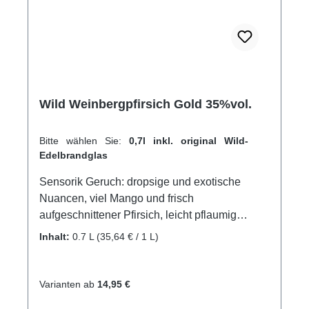
Wild Weinbergpfirsich Gold 35%vol.
Bitte wählen Sie:
0,7l inkl. original Wild-
Edelbrandglas
Sensorik Geruch: dropsige und exotische
Nuancen, viel Mango und frisch
aufgeschnittener Pfirsich, leicht pflaumig
Geschmack: unheimlich weich und animierend
Inhalt:
0.7 L
(35,64 € / 1 L)
säuerlich, süße Papaya, leicht marmeladig
Abgang: langer fruchtiger Abgang, schmeckt
wie wenn man in einen vollreifen
Varianten ab
14,95 €
Weinbergpfirsich reinbeißt So wird's gemacht