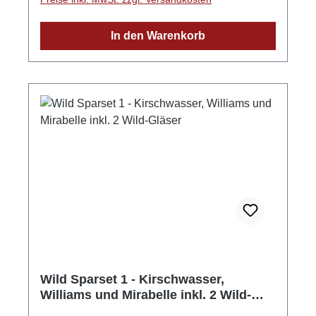
Aprikosen angesetzt und nach einigen
Wochen abgepresst und filtriert. Durch die
In den Warenkorb
Mazeration der Frucht erhält das Produkt seine
goldgelbe Farbe und das aromatische und
sehr fruchtintensive Aroma. GPSR-
Informationen HerstellerFirma: WILD
Schwarzwaldbrennerei & Weingut GmbHLand:
DeutschlandStadt: GengenbachStraße:
Streuobstgarten 1Postleitzahl: 77723E-Mail:
info@wild-brennerei.deWeitere Informationen:
Manuel, Maximilian und Lukas Wild
Wild Sparset 1 - Kirschwasser,
Williams und Mirabelle inkl. 2 Wild-
Gläser