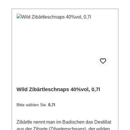
Schwarzwaldbrennerei & Weingut GmbHLand:
Schwarzwaldbrennerei & Weingut GmbHLand:
DeutschlandStadt: GengenbachStraße:
DeutschlandStadt: GengenbachStraße:
Streuobstgarten 1Postleitzahl: 77723E-Mail:
Streuobstgarten 1Postleitzahl: 77723E-Mail:
info@wild-brennerei.deWeitere Informationen:
info@wild-brennerei.deWeitere Informationen:
Manuel, Maximilian und Lukas Wild
Manuel, Maximilian und Lukas Wild
Wild Zibärtleschnaps 40%vol, 0,7l
Bitte wählen Sie:
0,7l
Zibärtle nennt man im Badischen das Destillat
aus der Zibarte (Zibartenschnaps), der wilden