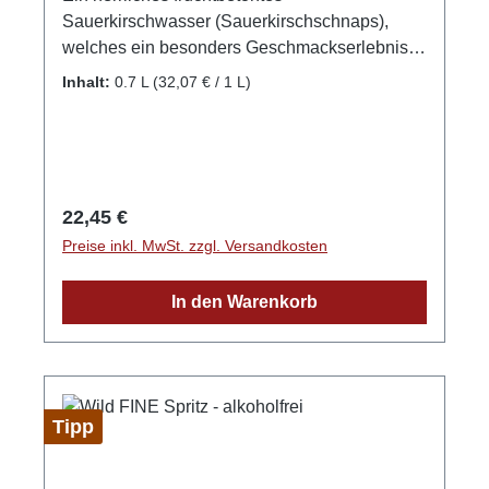
Sauerkirschwasser (Sauerkirschschnaps),
welches ein besonders Geschmackserlebnis
für Kenner bietet. Das Sauerkirscharoma mit
Inhalt:
0.7 L
(32,07 € / 1 L)
filigraner Struktur mundet außergewöhnlich
aromatisch, der Duft ist fein und fruchtig. Im
Abgang fruchttypisch und elegant. GPSR-
Informationen HerstellerFirma: WILD
Schwarzwaldbrennerei & Weingut GmbHLand:
Regulärer Preis:
22,45 €
DeutschlandStadt: GengenbachStraße:
Preise inkl. MwSt. zzgl. Versandkosten
Streuobstgarten 1Postleitzahl: 77723E-Mail:
info@wild-brennerei.deWeitere Informationen:
In den Warenkorb
Manuel, Maximilian und Lukas Wild
Tipp