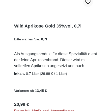
Wild Aprikose Gold 35%vol, 0,7l
Bitte wählen Sie:
0,7l
Als Ausgangsprodukt für diese Spezialität dient
der feine Aprikosenbrand. Dieser wird mit
vollreifen Aprikosen angesetzt und nach
einigen Wochen abgepresst und filtriert. Durch
Inhalt:
0.7 Liter
(29,99 € / 1 Liter)
die Mazeration der Frucht erhält das Produkt
seine goldgelbe Farbe und das aromatische
und sehr fruchtintensive Aroma. Alkoholgehalt:
Varianten ab
13,45 €
35%vol. - Spirituose Als Ausgangsprodukt für
diese Spezialität dient der feine
Regulärer Preis:
20,99 €
Aprikosenbrand. Dieser wird mit vollreifen
Preise inkl. MwSt. zzgl. Versandkosten