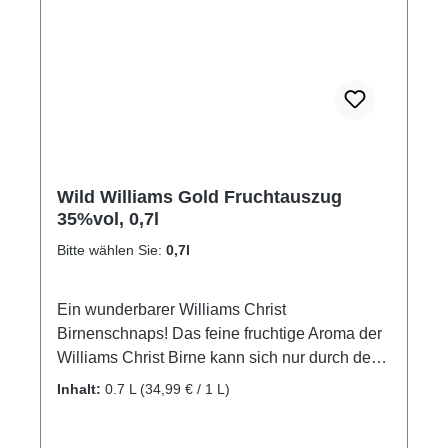
Wild Williams Gold Fruchtauszug
35%vol, 0,7l
Bitte wählen Sie:
0,7l
Ein wunderbarer Williams Christ
Birnenschnaps! Das feine fruchtige Aroma der
Williams Christ Birne kann sich nur durch den
exakten Erntezeitpunkt und das vorsichtige
Inhalt:
0.7 L
(34,99 € / 1 L)
Einschlagen richtig entfalten. An der Nase
bietet dieser Birnenschnaps ein feines,