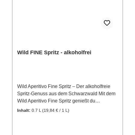
Wild FINE Spritz - alkoholfrei
Wild Aperitivo Fine Spritz – Der alkoholfreie
Spritz-Genuss aus dem Schwarzwald Mit dem
Wild Aperitivo Fine Spritz genießt du
italienisches Aperitif-Feeling ganz ohne
Inhalt:
0.7 L
(19,84 € / 1 L)
Alkohol! Sorgfältig in traditioneller Handarbeit
im Schwarzwald hergestellt, bringt dieser
alkoholfreie Orange-Aperitif frische Zitrusnoten