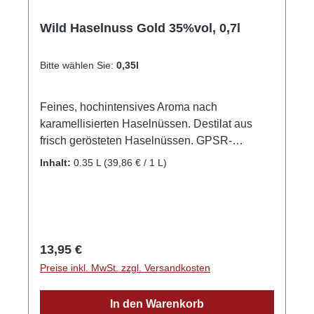
Wild Haselnuss Gold 35%vol, 0,7l
Bitte wählen Sie:
0,35l
Feines, hochintensives Aroma nach
karamellisierten Haselnüssen. Destilat aus
frisch gerösteten Haselnüssen. GPSR-
Informationen HerstellerFirma: WILD
Inhalt:
0.35 L
(39,86 € / 1 L)
Schwarzwaldbrennerei & Weingut GmbHLand:
DeutschlandStadt: GengenbachStraße:
Streuobstgarten 1Postleitzahl: 77723E-Mail:
info@wild-brennerei.deWeitere Informationen:
Manuel, Maximilian und Lukas Wild
Regulärer Preis:
13,95 €
Preise inkl. MwSt. zzgl. Versandkosten
In den Warenkorb