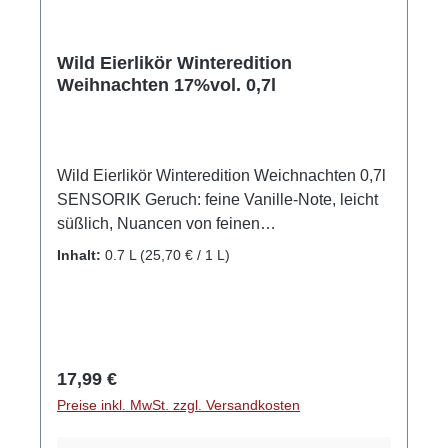
Wild Eierlikör Winteredition
Weihnachten 17%vol. 0,7l
Wild Eierlikör Winteredition Weichnachten 0,7l
SENSORIK Geruch: feine Vanille-Note, leicht
süßlich, Nuancen von feinen
Weihnachtsgewürzen, zimitig-schokoladig
Inhalt:
0.7 L
(25,70 € / 1 L)
Geschmack: angenehm cremiges Mundgefühl,
dezente Süße, viel Bourbon-Vanille, Nuancen
von Spekulatius Abgang: vanille-karamell,
unfassbar cremiger Abgang, sehr schokoladig
SO WIRD'S GEMACHT Der cremige Eierlikör
Regulärer Preis:
17,99 €
Weihnachtsedition, der den wilden Geist
Preise inkl. MwSt. zzgl. Versandkosten
unserer urigen Heimat in sich trägt. Beste
regionale Eier und ehrliches Handwerk mit viel