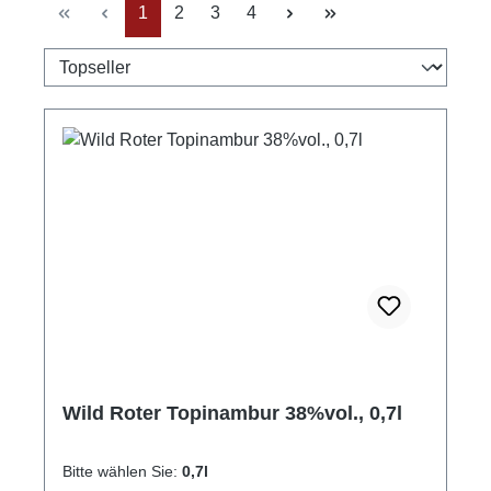
Seite
Seite
Seite
Seite
1
2
3
4
Wild Roter Topinambur 38%vol., 0,7l
Bitte wählen Sie:
0,7l