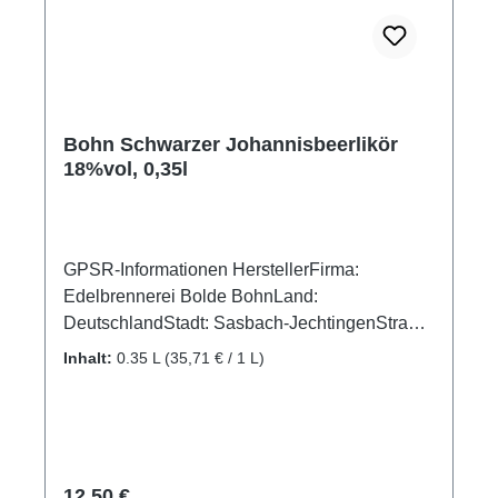
Bohn Schwarzer Johannisbeerlikör
18%vol, 0,35l
GPSR-Informationen HerstellerFirma:
Edelbrennerei Bolde BohnLand:
DeutschlandStadt: Sasbach-JechtingenStraße:
Rheinstraße 14Postleitzahl: 79351E-Mail:
Inhalt:
0.35 L
(35,71 € / 1 L)
kh.hecke@t-online.deWeitere Informationen:
Telefon/Fax +49 (0) 7662 - 6122
Regulärer Preis:
12,50 €