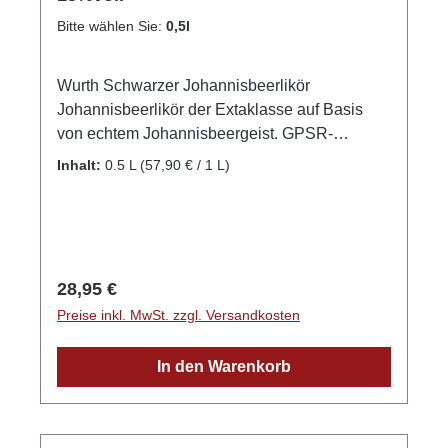
Bitte wählen Sie:
0,5l
Wurth Schwarzer Johannisbeerlikör
Johannisbeerlikör der Extaklasse auf Basis
von echtem Johannisbeergeist. GPSR-
Informationen HerstellerFirma: Edelbrennerei
Inhalt:
0.5 L
(57,90 € / 1 L)
Markus WurthLand: DeutschlandStadt:
NeuriedStraße: Laubertsweg 6Postleitzahl:
77743E-Mail: info@edelbrennerei-wurth.com
Regulärer Preis:
28,95 €
Preise inkl. MwSt. zzgl. Versandkosten
In den Warenkorb