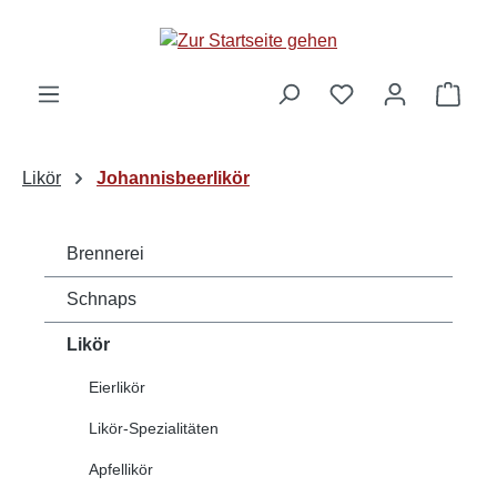
alt springen
Ware
Likör
Johannisbeerlikör
Brennerei
Schnaps
Likör
Eierlikör
Likör-Spezialitäten
Apfellikör