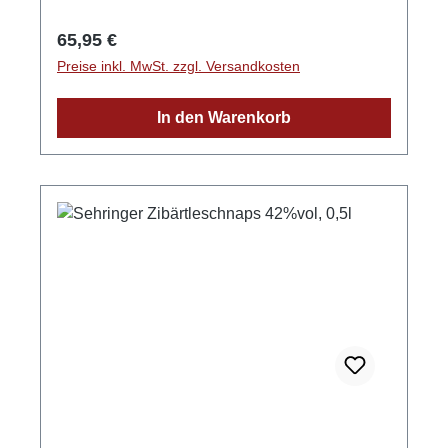
info@edelbrennerei-wurth.com
Regulärer Preis:
65,95 €
Preise inkl. MwSt. zzgl. Versandkosten
In den Warenkorb