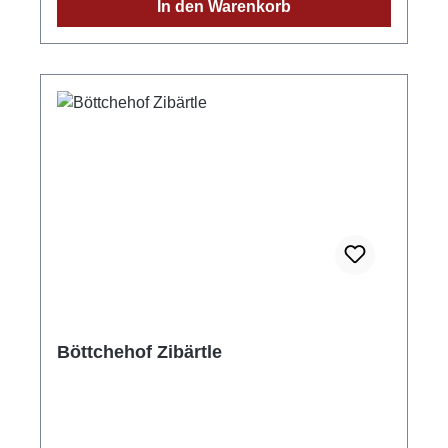
In den Warenkorb
DeutschlandStadt: GengenbachStraße:
Streuobstgarten 1Postleitzahl: 77723E-Mail:
info@wild-brennerei.deWeitere Informationen:
Manuel, Maximilian und Lukas Wild
Böttchehof Zibärtle