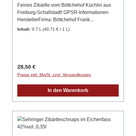
Feines Zibärtle vom Böttchehof Küchlin aus
Freiburg-Schallstadt! GPSR-Informationen
HerstellerFirma: Böttchehof Frank
KüchlinLand: DeutschlandStadt:
Inhalt:
0.7 L
(40,71 € / 1 L)
SchallstadtStraße: Baslerstr. 76aPostleitzahl:
79227E-Mail:
kuechlin@boettchehof.deWebsite:
http://boettchehof.de/
Regulärer Preis:
28,50 €
Preise inkl. MwSt. zzgl. Versandkosten
In den Warenkorb