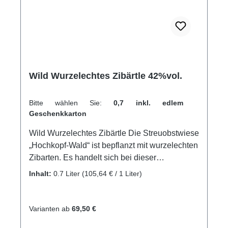
Wild Wurzelechtes Zibärtle 42%vol.
Bitte wählen Sie:
0,7 inkl. edlem
Geschenkkarton
Wild Wurzelechtes Zibärtle Die Streuobstwiese
„Hochkopf-Wald“ ist bepflanzt mit wurzelechten
Zibarten. Es handelt sich bei dieser
besonderen Anlage um das Juwel unserer
Inhalt:
0.7 Liter
(105,64 € / 1 Liter)
Streuobstwiesen, denn hier stimmt wirklich
alles. Der südöstlich ausgerichtete Hang
befindet sich mitten im Wald, am letzten und
Varianten ab
69,50 €
höchsten Bauerhof des Schwaibach-Tals. Die