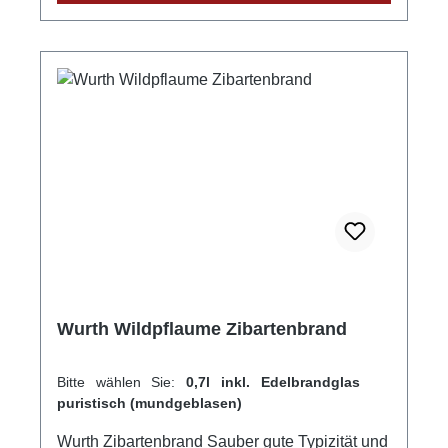
Norbert HeldeLand: DeutschlandStadt:
Sasbach-Jechtingen am KaiserstuhlStraße:
Emil-Gött-Straße 1Postleitzahl: 79361E-Mail:
info@wein-helde.de
Wurth Wildpflaume Zibartenbrand
Bitte wählen Sie:
0,7l inkl. Edelbrandglas
puristisch (mundgeblasen)
Wurth Zibartenbrand Sauber gute Typizität und