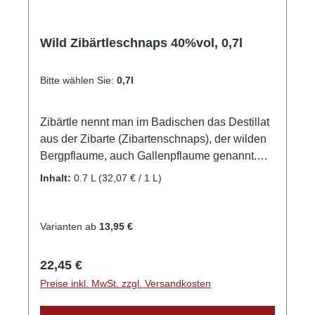
Wild Zibärtleschnaps 40%vol, 0,7l
Bitte wählen Sie:
0,7l
Zibärtle nennt man im Badischen das Destillat
aus der Zibarte (Zibartenschnaps), der wilden
Bergpflaume, auch Gallenpflaume genannt.
Die Früchte sind von bitterherbem Geschmack
Inhalt:
0.7 L
(32,07 € / 1 L)
und zum Verzehr nicht unbedingt geeignet,
ganz im Gegenteil zum Destillat, welches im
Geschmack vom Feinsten ist, an Mandeln und
Varianten ab
13,95 €
Marzipan erinnert, aber sonst mit nichts
vergleichbar. Bei einer Trinktemperatur von
Regulärer Preis:
22,45 €
16°C-18°C entfaltet sich das Aroma am besten.
Preise inkl. MwSt. zzgl. Versandkosten
GPSR-Informationen HerstellerFirma: WILD
Schwarzwaldbrennerei & Weingut GmbHLand: