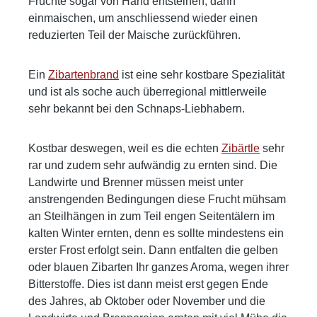
Früchte sogar von Hand entsteinen, dann
info@wild-brennerei.deWeitere Informationen:
einmaischen, um anschliessend wieder einen
Manuel, Maximilian und Lukas Wild
reduzierten Teil der Maische zurückführen.
Ein
Zibartenbrand
ist eine sehr kostbare Spezialität
und ist als soche auch überregional mittlerweile
sehr bekannt bei den Schnaps-Liebhabern.
Kostbar deswegen, weil es die echten
Zibärtle
sehr
rar und zudem sehr aufwändig zu ernten sind. Die
Landwirte und Brenner müssen meist unter
anstrengenden Bedingungen diese Frucht mühsam
an Steilhängen in zum Teil engen Seitentälern im
kalten Winter ernten, denn es sollte mindestens ein
erster Frost erfolgt sein. Dann entfalten die gelben
oder blauen Zibarten Ihr ganzes Aroma, wegen ihrer
Bitterstoffe. Dies ist dann meist erst gegen Ende
des Jahres, ab Oktober oder November und die