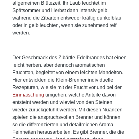
allgemeinen Blütezeit. Ihr Laub leuchtet im
tief und anhaltend. Der Brand verabschiedet
Früchte Schwarzwald Steilhang Art der
Spätsommer und Herbst dann intensiv gelb,
sich mit einer edelherben Bitternote, eleganter
Lagerung Glasballon, anschließend 4 Jahre
während die Zibarten entweder kräftig dunkelblau
Würze und einem feinen Schlehenfinale, das
Kastanienholzfass Lagerpotential 1-20 Jahre
oder in gelb leuchten, wenn sie zunehmend reif
fast meditativ nachklingt. Speiseempfehlung:
Produktionsmenge 301 Flaschen GPSR-
werden.
Ein Solist – ideal zum Abschluss eines
Informationen HerstellerFirma: WILD
besonderen Menüs oder als Begleiter zu
Schwarzwaldbrennerei & Weingut GmbHLand:
Bitterschokolade mit Fleur de Sel, gereiftem
DeutschlandStadt: GengenbachStraße:
Comté oder einer handgerollten Zigarre. Auch
Streuobstgarten 1Postleitzahl: 77723E-Mail:
Der Geschmack des Zibärtle-Edelbrandes hat einen
großartig zu Wildterrinen oder dunklem
info@wild-brennerei.deWeitere Informationen:
leicht herben, aber dennoch aromatischen
Sauerteigbrot mit Haselnussbutter.
Manuel, Maximilian und Lukas Wild
Fruchtton, begleitet von einem leichten Mandelton.
Gattung Brand von der wilden Schlehe
Hier entwicklen die Klein-Brenner individuelle
49%vol. Füllmenge 0,7l Erntejahr 1986
Rezepturen, wie sie mit der Frucht vor und bei der
Herkunft der Früchte Schwarzwald Art der
Einmaischung
umgehen, welche Anteile davon
Lagerung Kastanienfass Lagerpotential 1-20
entsteint werden und wieviel von den Steinen
Jahre Produktionsmenge 267 Flaschen GPSR-
wieder zurückgeführt werden. Mit diesen Nuancen
Informationen HerstellerFirma: WILD
spielen die anspruchsvollen Brenner und können
Schwarzwaldbrennerei & Weingut GmbHLand:
so die differenzierten und detailreichen Aroma-
DeutschlandStadt: GengenbachStraße:
Feinheiten herausarbeiten. Es gibt Brenner, die die
Streuobstgarten 1Postleitzahl: 77723E-Mail: