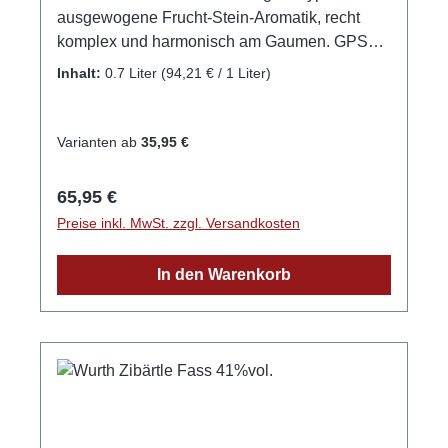
ausgewogene Frucht-Stein-Aromatik, recht
komplex und harmonisch am Gaumen. GPSR-
Informationen HerstellerFirma: Edelbrennerei
Inhalt:
0.7 Liter
(94,21 € / 1 Liter)
Markus WurthLand: DeutschlandStadt:
NeuriedStraße: Laubertsweg 6Postleitzahl:
77743E-Mail: info@edelbrennerei-wurth.com
Varianten ab
35,95 €
Regulärer Preis:
65,95 €
Preise inkl. MwSt. zzgl. Versandkosten
In den Warenkorb