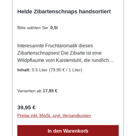
Helde Zibartenschnaps handsortiert
Bitte wählen Sie:
0,5l
Interesannte Fruchtaromatik dieses
Zibartenschnapses! Die Zibarte ist eine
Wildpflaume vom Kaisterstuhl, die rundlich
blau oder gelb aussieht. Diese badische
Inhalt:
0.5 Liter
(79,90 € / 1 Liter)
Spezialität wurde im Herbst geerntet und ist
von ungewöhnlich reifer und weicher Art. Die
vollreifen Zibarten-Früchte werden sorgsam mit
Varianten ab
17,95 €
der Hand geerntet. Es folgt eine
temparaturgesteuerte Vergärung und eine
Regulärer Preis:
39,95 €
zweifache Destillation ergibt den Feinbrand.
Preise inkl. MwSt. zzgl. Versandkosten
Die ideale Trinktemparatur liegt bei 16-18°C
Bioland zertifiziert! GPSR-Informationen
In den Warenkorb
HerstellerFirma: Ökologisches Wein- & Sektgut