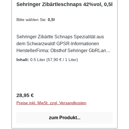
Sehringer Zibärtleschnaps 42%vol, 0,5l
Bitte wählen Sie:
0,5l
Sehringer Zibärtle Schnaps Spezialität aus
dem Schwarzwald! GPSR-Informationen
HerstellerFirma: Obsthof Sehringer GbRLand:
DeutschlandStadt: MengenStraße: Hauptstr.
Inhalt:
0.5 Liter
(57,90 € / 1 Liter)
1aPostleitzahl: 79227E-Mail: info@obsthof-
sehringer.de
Regulärer Preis:
28,95 €
Preise inkl. MwSt. zzgl. Versandkosten
zum Produkt...