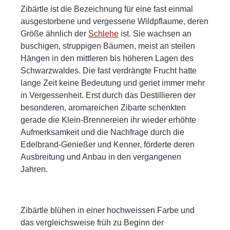
Premium-Weine. Die Konzentration dieses
getragen von warmen, nussigen
Zibärtle ist die Bezeichnung für eine fast einmal
Edelbrandes ist atemberaubend, leider gibt es
Steinobstnoten, zarter Würze und einer
ausgestorbene und vergessene Wildpflaume, deren
nur sehr wenige Flaschen dieses besonderen
dezenten Süße. Die Kastanienholz-Reifung
Größe ähnlich der
Schlehe
ist. Sie wachsen an
Jahrgangs. Ein zusätzliches Highlight: jede
verleiht dem Destillat zusätzliche Tiefe und ein
buschigen, struppigen Bäumen, meist an steilen
Flasche wird in einer hochwertigen Holzkiste
weiches Mundgefühl, ohne die Wildheit der
Hängen in den mittleren bis höheren Lagen des
geliefert. Sensorik Geruch: Ein tiefes, reifes
Frucht zu zähmen. Abgang: Lang, vielschichtig
Schwarzwaldes. Die fast verdrängte Frucht hatte
Bukett mit Noten von eingelegten Schlehen,
und charaktervoll. Bittermandel und feine
lange Zeit keine Bedeutung und geriet immer mehr
dunkler Schokolade, getrockneten Pflaumen
Holznoten bleiben lange präsent, begleitet von
in Vergessenheit. Erst durch das Destillieren der
und Waldhonig. Feine Holznoten vom
einem trockenen Hauch Kakao und dezenter
besonderen, aromareichen Zibarte schenkten
Kastanienfass, Anklänge von Vanille,
Fruchtsäure. Eine Erinnerung an frostige
gerade die Klein-Brennereien ihr wieder erhöhte
Pfeifentabak und ein Hauch schwarzer Tee
Wälder, nasse Rinde und wilde Früchte im
Aufmerksamkeit und die Nachfrage durch die
verleihen dem Brand eine aristokratische Reife
Nebel. Speiseempfehlung: Großartig zu
Edelbrand-Genießer und Kenner, förderte deren
und erdige Tiefe. Geschmack: Konzentriert und
Wildterrinen, luftgetrocknetem Schinken oder
Ausbreitung und Anbau in den vergangenen
komplex. Reife Fruchtsüße von Schlehen wird
einem Stück Ziegenkäse mit Feigensenf. Auch
Jahren.
getragen von einem runden, wärmenden
spannend zu Bitterschokolade mit Fleur de Sel
Körper. Malzige Kastanienholznoten, samtige
oder als meditativer Digestif nach einem
Tannine und Nuancen von Lakritz,
herbstlichen Menü. Gattung Brand von der
Zibärtle blühen in einer hochweissen Farbe und
Trockenfrüchten und dunklem Nougat entfalten
Wildpflaume „Zibärtle“ 44%vol. Füllmenge 0,7l
das vergleichsweise früh zu Beginn der
sich mit jeder Sekunde weiter. Abgang: Lang,
Erntejahr 2004 Herkunft der