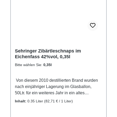
Sehringer Zibärtleschnaps im
Eichenfass 42%vol, 0,35l
Bitte wählen Sie:
0,35l
Von diesem 2010 destillierten Brand wurden
nach einjähriger Lagerung im Glasballon,
50Ltr. für ein weiteres Jahr in ein altes
Eichenfass gelegt. Durch das offenporige Holz
Inhalt:
0.35 Liter
(82,71 € / 1 Liter)
vollzieht sich ein intensiver Luftaustausch der
das Destillat weich und rund werden lässt. Das