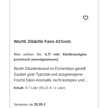
Wurth Zibärtle Fass 41%vol.
Bitte wählen Sie:
0,7l inkl. Edelbrandglas
puristisch (mundgeblasen)
Wurth Zibartenbrand im Eichenfass gereift
Sauber gute Typizität und ausgewogene
Frucht-Stein-Aromatik, recht komplex und
harmonisch am Gaumen. GPSR-Informationen
Inhalt:
0.7 Liter
(94,21 € / 1 Liter)
HerstellerFirma: Edelbrennerei Markus
WurthLand: DeutschlandStadt: NeuriedStraße:
Laubertsweg 6Postleitzahl: 77743E-Mail:
Varianten ab
35,95 €