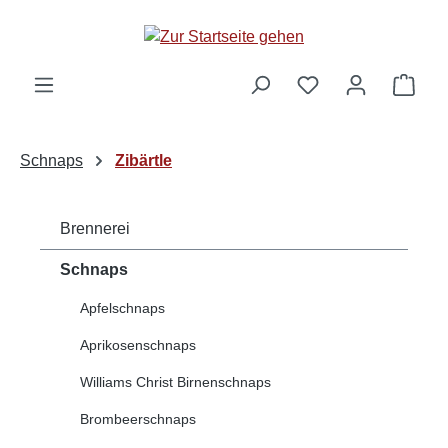
alt springen
Ware
Schnaps
Zibärtle
Brennerei
Schnaps
Apfelschnaps
Aprikosenschnaps
Williams Christ Birnenschnaps
Brombeerschnaps