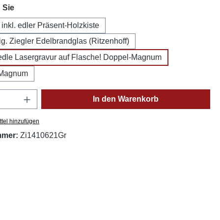
auswählen
 Sie
 inkl. edler Präsent-Holzkiste
orig. Ziegler Edelbrandglas (Ritzenhoff)
s edle Lasergravur auf Flasche! Doppel-Magnum
-Magnum
Anzahl: Gib den gewünschten Wert ein oder
In den Warenkorb
tel hinzufügen
mmer:
Zi1410621Gr