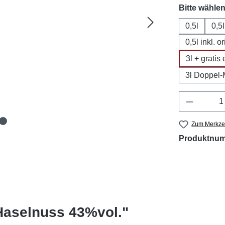
Bitte wählen
0,5l
0,5l
0,5l inkl. 
3l + grati
3l Doppel
Produkt 
Zum Merkzet
Produktnu
Haselnuss 43%vol."