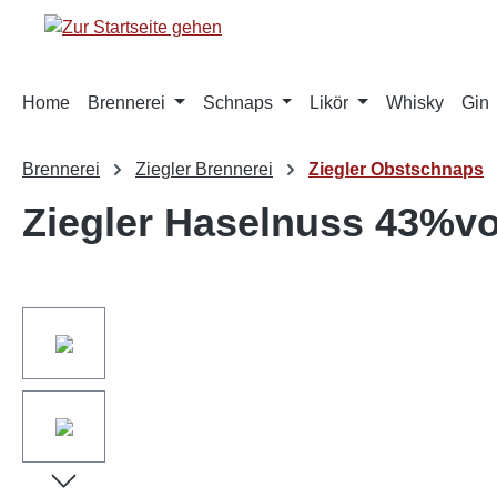
springen
Zur Hauptnavigation springen
Home
Brennerei
Schnaps
Likör
Whisky
Gin
Brennerei
Ziegler Brennerei
Ziegler Obstschnaps
Ziegler Haselnuss 43%vo
Bildergalerie überspringen