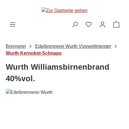
alt springen
Ware
Brennerei
Edelbrennerei Wurth Vizeweltmeister
Wurth Kernobst-Schnaps
Wurth Williamsbirnenbrand
40%vol.
Bildergalerie überspringen