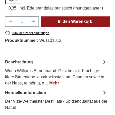
0,35l inkl. Edelbrandglas puristisch (mundgeblasen)
Produkt Anzahl: Gib den gewünschten Wert e
In den Warenkorb
Zum Merkzettel hinzufügen
Produktnummer:
Wu1101312
Beschreibung
Wurth Williams Birnenbarnd Geschmack: Fruchtige
klare Birnentöne, ausdrucksstark am Gaumen sowie in
der Nase, reintönig, e…
Mehr
Herstellerinformation
Der Vize-Weltmeister Destillata - Spitzenqualität aus der
Natur!