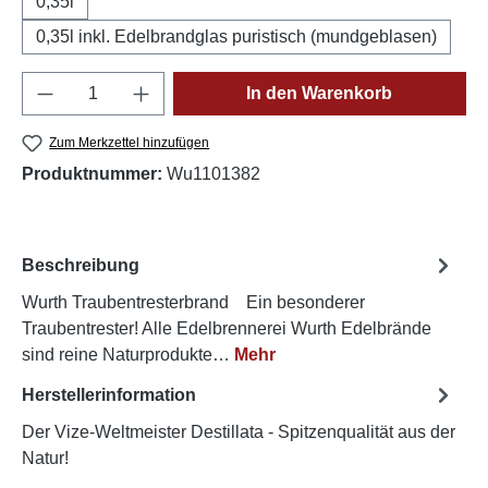
0,35l
0,35l inkl. Edelbrandglas puristisch (mundgeblasen)
Produkt Anzahl: Gib den gewünschten Wert e
In den Warenkorb
Zum Merkzettel hinzufügen
Produktnummer:
Wu1101382
Beschreibung
Wurth Traubentresterbrand Ein besonderer
Traubentrester! Alle Edelbrennerei Wurth Edelbrände
sind reine Naturprodukte…
Mehr
Herstellerinformation
Der Vize-Weltmeister Destillata - Spitzenqualität aus der
Natur!