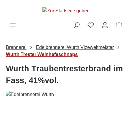
alt springen
Ware
Brennerei
Edelbrennerei Wurth Vizeweltmeister
Wurth Trester Weinhefeschnaps
Wurth Traubentresterbrand im
Fass, 41%vol.
Bildergalerie überspringen