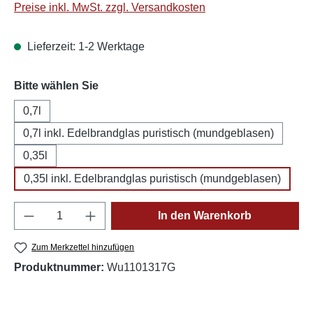
Preise inkl. MwSt. zzgl. Versandkosten
Lieferzeit: 1-2 Werktage
auswählen
Bitte wählen Sie
0,7l
0,7l inkl. Edelbrandglas puristisch (mundgeblasen)
0,35l
0,35l inkl. Edelbrandglas puristisch (mundgeblasen)
Produkt Anzahl: Gib den gewünschten Wert e
In den Warenkorb
Zum Merkzettel hinzufügen
Produktnummer:
Wu1101317G