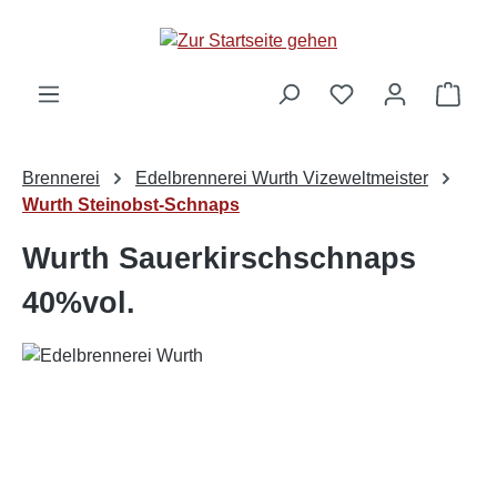
alt springen
Ware
Brennerei
Edelbrennerei Wurth Vizeweltmeister
Wurth Steinobst-Schnaps
Wurth Sauerkirschschnaps
40%vol.
Bildergalerie überspringen