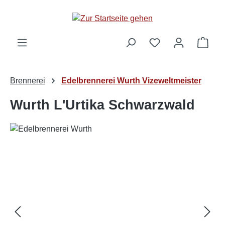
alt springen
Ware
Brennerei
Edelbrennerei Wurth Vizeweltmeister
Wurth L'Urtika Schwarzwald
Bildergalerie überspringen