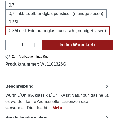
0,7l
0,7l inkl. Edelbrandglas puristisch (mundgeblasen)
0,35l
0,35l inkl. Edelbrandglas puristisch (mundgeblasen)
Produkt Anzahl: Gib den gewünschten Wert e
In den Warenkorb
Zum Merkzettel hinzufügen
Produktnummer:
Wu1101326G
Beschreibung
Wurth L`UrTikA klassik L`UrTikA ist Natur pur, das heißt,
es werden keine Aromastoffe, Essenzen usw.
verwendet. Die Idee hi…
Mehr
Herstellerinformation