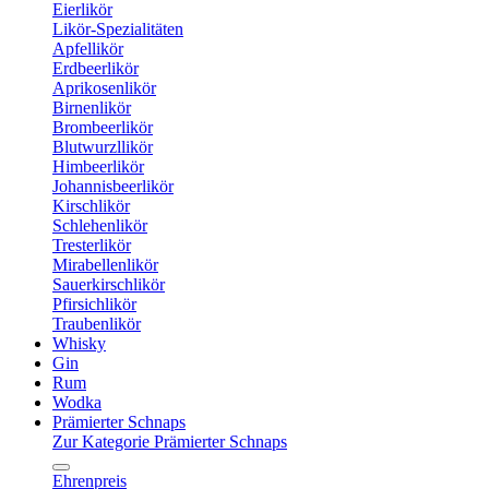
Eierlikör
Likör-Spezialitäten
Apfellikör
Erdbeerlikör
Aprikosenlikör
Birnenlikör
Brombeerlikör
Blutwurzllikör
Himbeerlikör
Johannisbeerlikör
Kirschlikör
Schlehenlikör
Tresterlikör
Mirabellenlikör
Sauerkirschlikör
Pfirsichlikör
Traubenlikör
Whisky
Gin
Rum
Wodka
Prämierter Schnaps
Zur Kategorie Prämierter Schnaps
Ehrenpreis