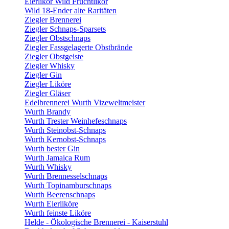
Eierlikör Wild Fruchtlikör
Wild 18-Ender alte Raritäten
Ziegler Brennerei
Ziegler Schnaps-Sparsets
Ziegler Obstschnaps
Ziegler Fassgelagerte Obstbrände
Ziegler Obstgeiste
Ziegler Whisky
Ziegler Gin
Ziegler Liköre
Ziegler Gläser
Edelbrennerei Wurth Vizeweltmeister
Wurth Brandy
Wurth Trester Weinhefeschnaps
Wurth Steinobst-Schnaps
Wurth Kernobst-Schnaps
Wurth bester Gin
Wurth Jamaica Rum
Wurth Whisky
Wurth Brennesselschnaps
Wurth Topinamburschnaps
Wurth Beerenschnaps
Wurth Eierliköre
Wurth feinste Liköre
Helde - Ökologische Brennerei - Kaiserstuhl