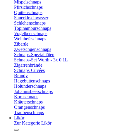
Mispelschnaps
Pfirsichschnaps
Quittenschnaps
Sauerkirschwasser
Schlehenschnaps
Topinamburschnaps
Vogelbeerschnaps
Weinhefeschnaps
Zibärtle
Zwetschgenschnaps
Schnaps-Spezialitäten
Schnaps-Set Wurth - 3x 0,1L
Zigarrenbrände
Schnaps-Cuvées
Brandy
Hagebuttenschnaps
Holunderschnaps
Johannisbeerschnaps
Kornschnaps
Kräuterschnaps
Orangenschnaps
Traubenschnaps
Likör
Zur Kategorie Likör