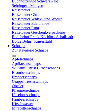
Buchholzenhof Schwarzwald
Sehringer - Mengen
Reisetbauer
Reisetbauer Gin
Reisetbauer Whisky und Wodka
Reisetbauer Edelbrände
Reisetbauer Rum
Reisetbauer Geschenkverpackung
Böttchehof Frank Küchlin - Schallstadt
Bolde Bohn - Kaiserstuhl
Schnaps
Zur Kategorie Schnaps
Apfelschnaps
Aprikosenschnaps
Williams Christ Birnenschnaps
Brombeerschnaps
Erdbeerschnaps
Grappa-Tresterschnaps
Obstler
Pflaumenschnaps
Haselnussschnaps
Himbeerschnaps
Kirschwasser
Mirabellenschnaps