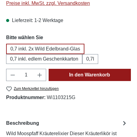
Preise inkl. MwSt. zzgl. Versandkosten
Lieferzeit: 1-2 Werktage
auswählen
Bitte wählen Sie
0,7 inkl. 2x Wild Edelbrand-Glas
0,7 inkl. edlem Geschenkkarton
0,7l
Produkt Anzahl: Gib den gewünschten Wert e
In den Warenkorb
Zum Merkzettel hinzufügen
Produktnummer:
Wi1103215G
Beschreibung
Wild Moospfaff Kräuterelixier Dieser Kräuterlikör ist