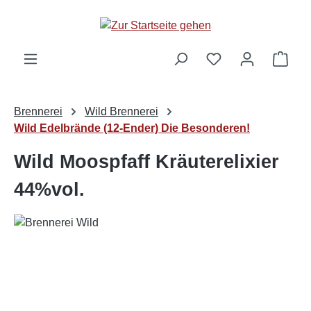
alt springen
Ware
Brennerei
Wild Brennerei
Wild Edelbrände (12-Ender) Die Besonderen!
Wild Moospfaff Kräuterelixier
44%vol.
Bildergalerie überspringen