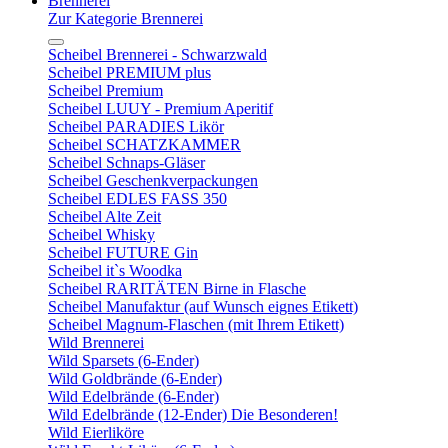
Brennerei
Zur Kategorie Brennerei
Scheibel Brennerei - Schwarzwald
Scheibel PREMIUM plus
Scheibel Premium
Scheibel LUUY - Premium Aperitif
Scheibel PARADIES Likör
Scheibel SCHATZKAMMER
Scheibel Schnaps-Gläser
Scheibel Geschenkverpackungen
Scheibel EDLES FASS 350
Scheibel Alte Zeit
Scheibel Whisky
Scheibel FUTURE Gin
Scheibel it`s Woodka
Scheibel RARITÄTEN Birne in Flasche
Scheibel Manufaktur (auf Wunsch eignes Etikett)
Scheibel Magnum-Flaschen (mit Ihrem Etikett)
Wild Brennerei
Wild Sparsets (6-Ender)
Wild Goldbrände (6-Ender)
Wild Edelbrände (6-Ender)
Wild Edelbrände (12-Ender) Die Besonderen!
Wild Eierliköre