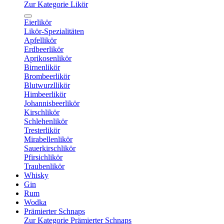
Zur Kategorie Likör
Eierlikör
Likör-Spezialitäten
Apfellikör
Erdbeerlikör
Aprikosenlikör
Birnenlikör
Brombeerlikör
Blutwurzllikör
Himbeerlikör
Johannisbeerlikör
Kirschlikör
Schlehenlikör
Tresterlikör
Mirabellenlikör
Sauerkirschlikör
Pfirsichlikör
Traubenlikör
Whisky
Gin
Rum
Wodka
Prämierter Schnaps
Zur Kategorie Prämierter Schnaps