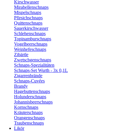
Kirschwasser
Mirabellenschnaps
Mispelschnaps
Pfirsichschnaps
Quittenschnaps
Sauerkirschwasser
Schlehenschnaps
Topinamburschnaps
Vogelbeerschnaps
Weinhefeschnaps
Zibärtle
Zwetschgenschnaps
Schnaps-Spezialitäten
Schnaps-Set Wurth - 3x 0,1L
Zigarrenbrände
Schnaps-Cuvées
Brandy
Hagebuttenschnaps
Holunderschnaps
Johannisbeerschnaps
Kornschnaps
Kräuterschnaps
Orangenschnaps
Traubenschnaps
Likör