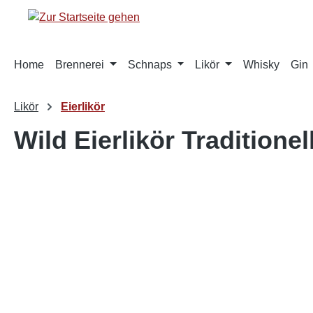
springen
Zur Hauptnavigation springen
Home
Brennerei
Schnaps
Likör
Whisky
Gin
Likör
Eierlikör
Wild Eierlikör Traditionel
Bildergalerie überspringen