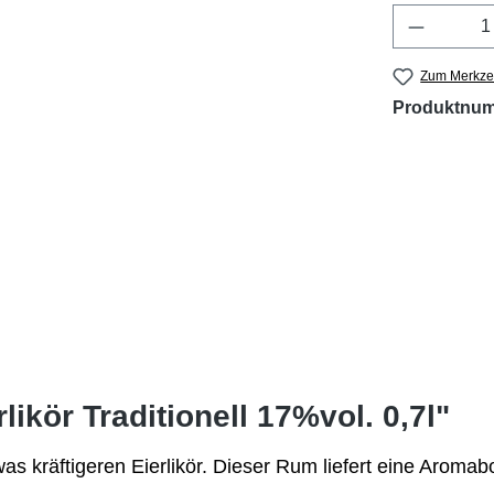
Produkt 
Zum Merkzet
Produktnu
ikör Traditionell 17%vol. 0,7l"
twas kräftigeren Eierlikör. Dieser Rum liefert eine Arom