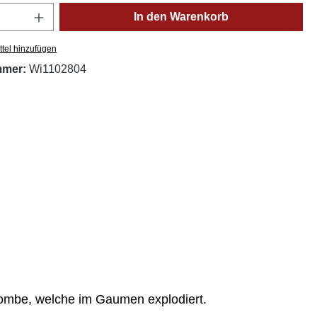
Anzahl: Gib den gewünschten Wert ein oder
In den Warenkorb
tel hinzufügen
mmer:
Wi1102804
abombe, welche im Gaumen explodiert.