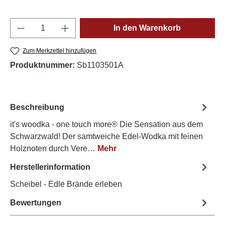
Produkt Anzahl: Gib den gewünschten Wert e
In den Warenkorb
Zum Merkzettel hinzufügen
Produktnummer:
Sb1103501A
Beschreibung
it's woodka - one touch more® Die Sensation aus dem
Schwarzwald! Der samtweiche Edel-Wodka mit feinen
Holznoten durch Vere…
Mehr
Herstellerinformation
Scheibel - Edle Brände erleben
Bewertungen