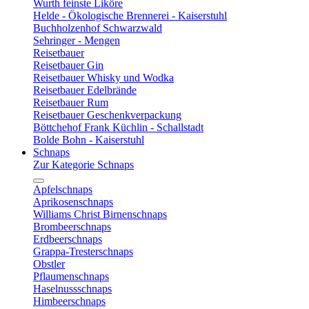
Wurth feinste Liköre
Helde - Ökologische Brennerei - Kaiserstuhl
Buchholzenhof Schwarzwald
Sehringer - Mengen
Reisetbauer
Reisetbauer Gin
Reisetbauer Whisky und Wodka
Reisetbauer Edelbrände
Reisetbauer Rum
Reisetbauer Geschenkverpackung
Böttchehof Frank Küchlin - Schallstadt
Bolde Bohn - Kaiserstuhl
Schnaps
Zur Kategorie Schnaps
Apfelschnaps
Aprikosenschnaps
Williams Christ Birnenschnaps
Brombeerschnaps
Erdbeerschnaps
Grappa-Tresterschnaps
Obstler
Pflaumenschnaps
Haselnussschnaps
Himbeerschnaps