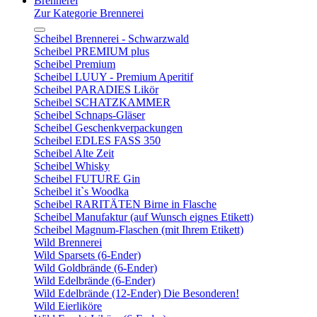
Brennerei
Zur Kategorie Brennerei
Scheibel Brennerei - Schwarzwald
Scheibel PREMIUM plus
Scheibel Premium
Scheibel LUUY - Premium Aperitif
Scheibel PARADIES Likör
Scheibel SCHATZKAMMER
Scheibel Schnaps-Gläser
Scheibel Geschenkverpackungen
Scheibel EDLES FASS 350
Scheibel Alte Zeit
Scheibel Whisky
Scheibel FUTURE Gin
Scheibel it`s Woodka
Scheibel RARITÄTEN Birne in Flasche
Scheibel Manufaktur (auf Wunsch eignes Etikett)
Scheibel Magnum-Flaschen (mit Ihrem Etikett)
Wild Brennerei
Wild Sparsets (6-Ender)
Wild Goldbrände (6-Ender)
Wild Edelbrände (6-Ender)
Wild Edelbrände (12-Ender) Die Besonderen!
Wild Eierliköre