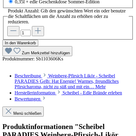
0,35l + edle Geschenkdose Sommer-Edition
Produkt Anzahl: Gib den gewünschten Wert ein oder benutze
die Schaltflächen um die Anzahl zu erhöhen oder zu
reduzieren.
In den Warenkorb
Zum Merkzettel hinzufügen
Produktnummer:
Sb1103606Ks
Beschreibung
Weinberg-Pfirsich Likör - Scheibel
PARADIES Gelb: Hat Energie! Warmes, freundliches
Pfirsicharoma, nicht zu süß und mit ein…
Mehr
Herstellerinformation
Scheibel - Edle Brände erleben
Bewertungen
Menü schließen
Produktinformationen "Scheibel
PARADIES Weinberg-Pfirsich-Likör