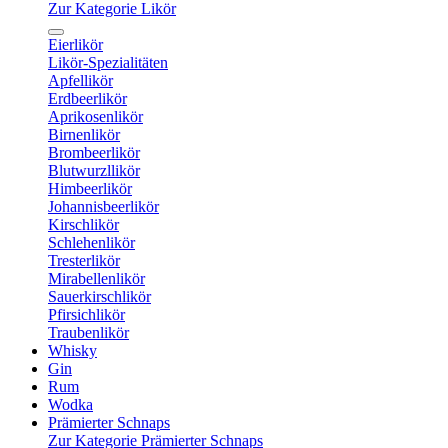
Zur Kategorie Likör
Eierlikör
Likör-Spezialitäten
Apfellikör
Erdbeerlikör
Aprikosenlikör
Birnenlikör
Brombeerlikör
Blutwurzllikör
Himbeerlikör
Johannisbeerlikör
Kirschlikör
Schlehenlikör
Tresterlikör
Mirabellenlikör
Sauerkirschlikör
Pfirsichlikör
Traubenlikör
Whisky
Gin
Rum
Wodka
Prämierter Schnaps
Zur Kategorie Prämierter Schnaps