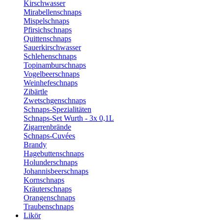
Kirschwasser
Mirabellenschnaps
Mispelschnaps
Pfirsichschnaps
Quittenschnaps
Sauerkirschwasser
Schlehenschnaps
Topinamburschnaps
Vogelbeerschnaps
Weinhefeschnaps
Zibärtle
Zwetschgenschnaps
Schnaps-Spezialitäten
Schnaps-Set Wurth - 3x 0,1L
Zigarrenbrände
Schnaps-Cuvées
Brandy
Hagebuttenschnaps
Holunderschnaps
Johannisbeerschnaps
Kornschnaps
Kräuterschnaps
Orangenschnaps
Traubenschnaps
Likör