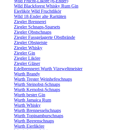
Wild Frucht-Liköre (6-Ender)
Wild Blackforest Whisky Rum Gin
Eierlikör Wild Fruchtlikör
Wild 18-Ender alte Raritäten
Ziegler Brennerei
Ziegler Schnaps-Sparsets
Ziegler Obstschnaps
Ziegler Fassgelagerte Obstbrände
Ziegler Obstgeiste
Ziegler Whisky
Ziegler Gin
Ziegler Liköre
Ziegler Gläser
Edelbrennerei Wurth Vizeweltmeister
Wurth Brandy
Wurth Trester Weinhefeschnaps
Wurth Steinobst-Schnaps
Wurth Kernobst-Schnaps
Wurth bester Gin
Wurth Jamaica Rum
Wurth Whisky
Wurth Brennesselschnaps
Wurth Topinamburschnaps
Wurth Beerenschnaps
Wurth Eierliköre