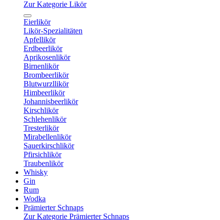
Zur Kategorie Likör
Eierlikör
Likör-Spezialitäten
Apfellikör
Erdbeerlikör
Aprikosenlikör
Birnenlikör
Brombeerlikör
Blutwurzllikör
Himbeerlikör
Johannisbeerlikör
Kirschlikör
Schlehenlikör
Tresterlikör
Mirabellenlikör
Sauerkirschlikör
Pfirsichlikör
Traubenlikör
Whisky
Gin
Rum
Wodka
Prämierter Schnaps
Zur Kategorie Prämierter Schnaps