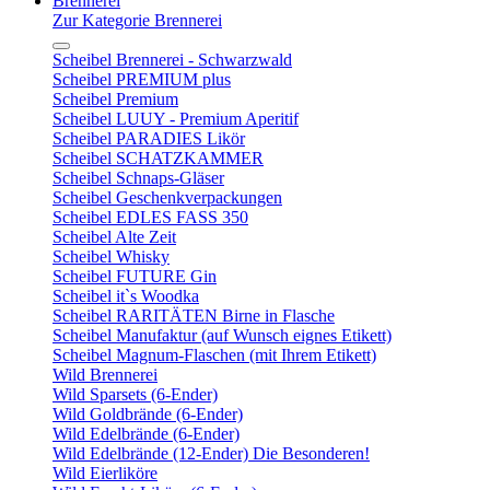
Brennerei
Zur Kategorie Brennerei
Scheibel Brennerei - Schwarzwald
Scheibel PREMIUM plus
Scheibel Premium
Scheibel LUUY - Premium Aperitif
Scheibel PARADIES Likör
Scheibel SCHATZKAMMER
Scheibel Schnaps-Gläser
Scheibel Geschenkverpackungen
Scheibel EDLES FASS 350
Scheibel Alte Zeit
Scheibel Whisky
Scheibel FUTURE Gin
Scheibel it`s Woodka
Scheibel RARITÄTEN Birne in Flasche
Scheibel Manufaktur (auf Wunsch eignes Etikett)
Scheibel Magnum-Flaschen (mit Ihrem Etikett)
Wild Brennerei
Wild Sparsets (6-Ender)
Wild Goldbrände (6-Ender)
Wild Edelbrände (6-Ender)
Wild Edelbrände (12-Ender) Die Besonderen!
Wild Eierliköre