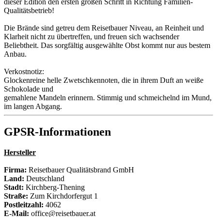
dieser Edition den ersten großen Schritt in Richtung Familien-
Qualitätsbetrieb!
Die Brände sind getreu dem Reisetbauer Niveau, an Reinheit und
Klarheit nicht zu übertreffen, und freuen sich wachsender
Beliebtheit. Das sorgfältig ausgewählte Obst kommt nur aus bestem
Anbau.
Verkostnotiz:
Glockenreine helle Zwetschkennoten, die in ihrem Duft an weiße
Schokolade und
gemahlene Mandeln erinnern. Stimmig und schmeichelnd im Mund,
im langen Abgang.
GPSR-Informationen
Hersteller
Firma:
Reisetbauer Qualitätsbrand GmbH
Land:
Deutschland
Stadt:
Kirchberg-Thening
Straße:
Zum Kirchdorfergut 1
Postleitzahl:
4062
E-Mail:
office@reisetbauer.at