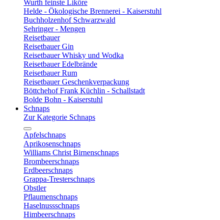
Wurth feinste Liköre
Helde - Ökologische Brennerei - Kaiserstuhl
Buchholzenhof Schwarzwald
Sehringer - Mengen
Reisetbauer
Reisetbauer Gin
Reisetbauer Whisky und Wodka
Reisetbauer Edelbrände
Reisetbauer Rum
Reisetbauer Geschenkverpackung
Böttchehof Frank Küchlin - Schallstadt
Bolde Bohn - Kaiserstuhl
Schnaps
Zur Kategorie Schnaps
Apfelschnaps
Aprikosenschnaps
Williams Christ Birnenschnaps
Brombeerschnaps
Erdbeerschnaps
Grappa-Tresterschnaps
Obstler
Pflaumenschnaps
Haselnussschnaps
Himbeerschnaps