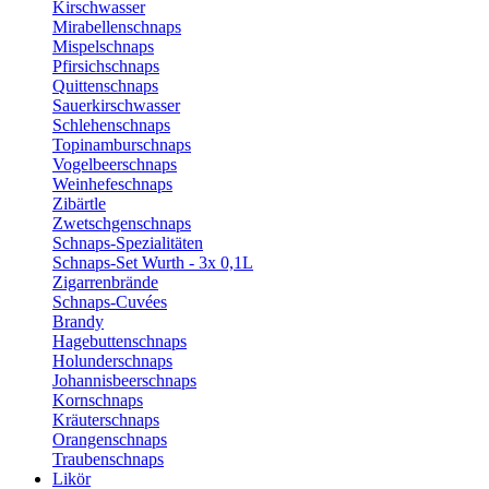
Kirschwasser
Mirabellenschnaps
Mispelschnaps
Pfirsichschnaps
Quittenschnaps
Sauerkirschwasser
Schlehenschnaps
Topinamburschnaps
Vogelbeerschnaps
Weinhefeschnaps
Zibärtle
Zwetschgenschnaps
Schnaps-Spezialitäten
Schnaps-Set Wurth - 3x 0,1L
Zigarrenbrände
Schnaps-Cuvées
Brandy
Hagebuttenschnaps
Holunderschnaps
Johannisbeerschnaps
Kornschnaps
Kräuterschnaps
Orangenschnaps
Traubenschnaps
Likör