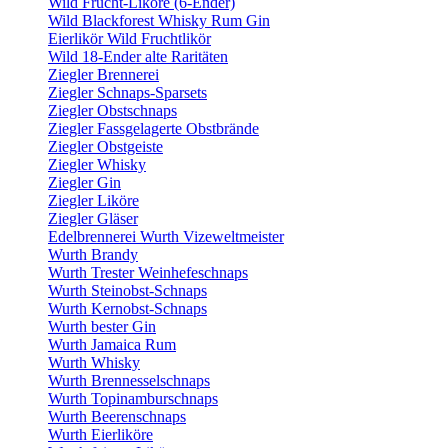
Wild Frucht-Liköre (6-Ender)
Wild Blackforest Whisky Rum Gin
Eierlikör Wild Fruchtlikör
Wild 18-Ender alte Raritäten
Ziegler Brennerei
Ziegler Schnaps-Sparsets
Ziegler Obstschnaps
Ziegler Fassgelagerte Obstbrände
Ziegler Obstgeiste
Ziegler Whisky
Ziegler Gin
Ziegler Liköre
Ziegler Gläser
Edelbrennerei Wurth Vizeweltmeister
Wurth Brandy
Wurth Trester Weinhefeschnaps
Wurth Steinobst-Schnaps
Wurth Kernobst-Schnaps
Wurth bester Gin
Wurth Jamaica Rum
Wurth Whisky
Wurth Brennesselschnaps
Wurth Topinamburschnaps
Wurth Beerenschnaps
Wurth Eierliköre