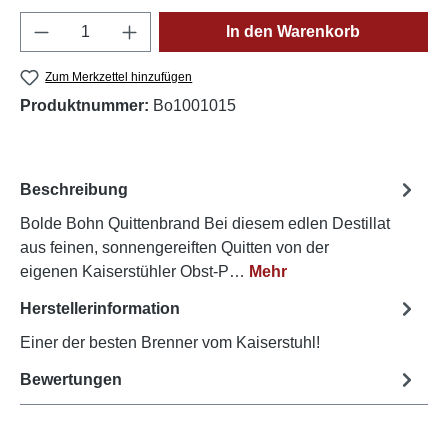
Produkt Anzahl: Gib den gewünschten Wert e
In den Warenkorb
Zum Merkzettel hinzufügen
Produktnummer:
Bo1001015
Beschreibung
Bolde Bohn Quittenbrand Bei diesem edlen Destillat
aus feinen, sonnengereiften Quitten von der
eigenen Kaiserstühler Obst-P…
Mehr
Herstellerinformation
Einer der besten Brenner vom Kaiserstuhl!
Bewertungen