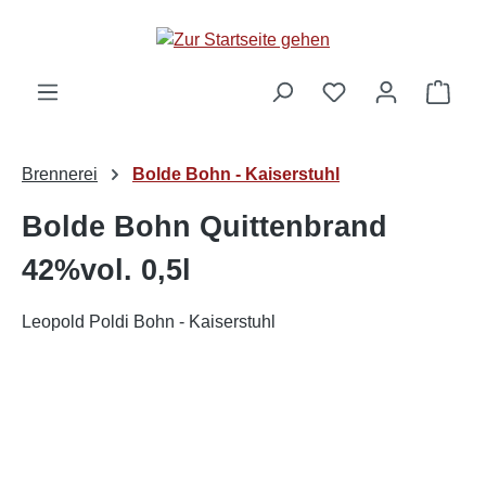
alt springen
Ware
Brennerei
Bolde Bohn - Kaiserstuhl
Bolde Bohn Quittenbrand
42%vol. 0,5l
Leopold Poldi Bohn - Kaiserstuhl
Bildergalerie überspringen