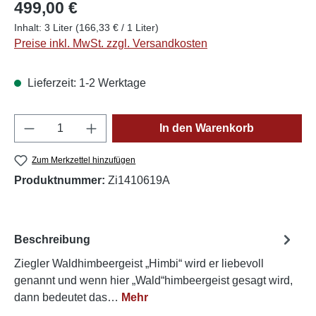
499,00 €
Inhalt:
3 Liter
(166,33 € / 1 Liter)
Preise inkl. MwSt. zzgl. Versandkosten
Lieferzeit: 1-2 Werktage
Produkt Anzahl: Gib den gewünschten Wert e
In den Warenkorb
Zum Merkzettel hinzufügen
Produktnummer:
Zi1410619A
Beschreibung
Ziegler Waldhimbeergeist „Himbi“ wird er liebevoll
genannt und wenn hier „Wald“himbeergeist gesagt wird,
dann bedeutet das…
Mehr