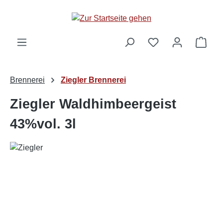
alt springen
Ware
Brennerei
Ziegler Brennerei
Ziegler Waldhimbeergeist
43%vol. 3l
Bildergalerie überspringen