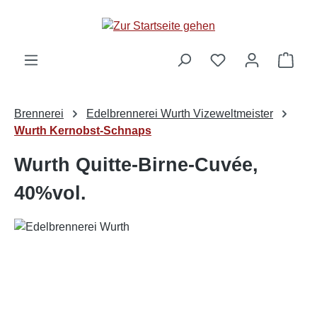
alt springen
Ware
Brennerei
Edelbrennerei Wurth Vizeweltmeister
Wurth Kernobst-Schnaps
Wurth Quitte-Birne-Cuvée,
40%vol.
Bildergalerie überspringen