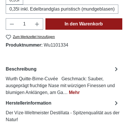
0,35l inkl. Edelbrandglas puristisch (mundgeblasen)
Produkt Anzahl: Gib den gewünschten Wert e
In den Warenkorb
Zum Merkzettel hinzufügen
Produktnummer:
Wu1101334
Beschreibung
Wurth Quitte-Birne-Cuvée Geschmack: Sauber,
ausgeprägt fruchtige Nase mit würzigen Finessen und
blumigen Anklängen, am Ga…
Mehr
Herstellerinformation
Der Vize-Weltmeister Destillata - Spitzenqualität aus der
Natur!