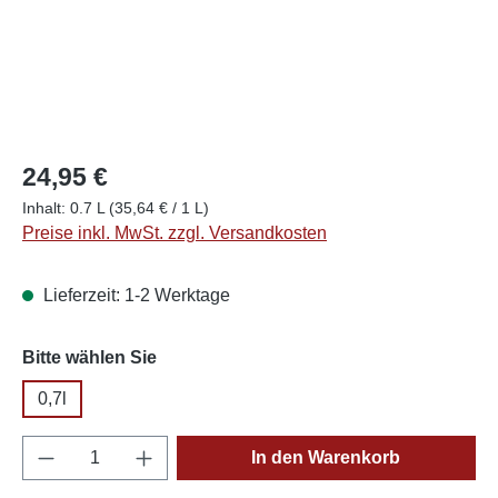
24,95 €
Inhalt:
0.7 L
(35,64 € / 1 L)
Preise inkl. MwSt. zzgl. Versandkosten
Lieferzeit: 1-2 Werktage
auswählen
Bitte wählen Sie
0,7l
Produkt Anzahl: Gib den gewünschten Wert e
In den Warenkorb