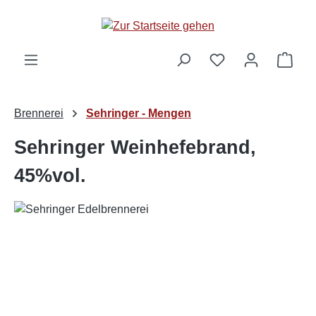
alt springen
Ware
Brennerei
Sehringer - Mengen
Sehringer Weinhefebrand,
45%vol.
Bildergalerie überspringen