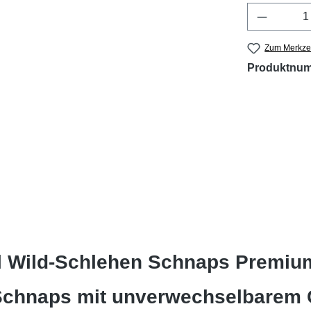
Produkt 
Zum Merkzet
Produktnu
l Wild-Schlehen Schnaps Premium
-Schnaps mit unverwechselbarem 