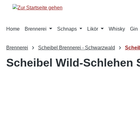
springen
Zur Hauptnavigation springen
Home
Brennerei
Schnaps
Likör
Whisky
Gin
Brennerei
Scheibel Brennerei - Schwarzwald
Schei
Scheibel Wild-Schlehen 
Bildergalerie überspringen