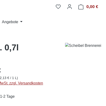
0,00 €
Ware
Angebote
 0,7l
€
2,13 € / 1 L)
 MwSt. zzgl. Versandkosten
 1-2 Tage