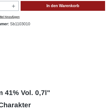
Anzahl: Gib den gewünschten Wert ein oder
In den Warenkorb
tel hinzufügen
mmer:
Sb1103010
 41% Vol. 0,7l"
Charakter