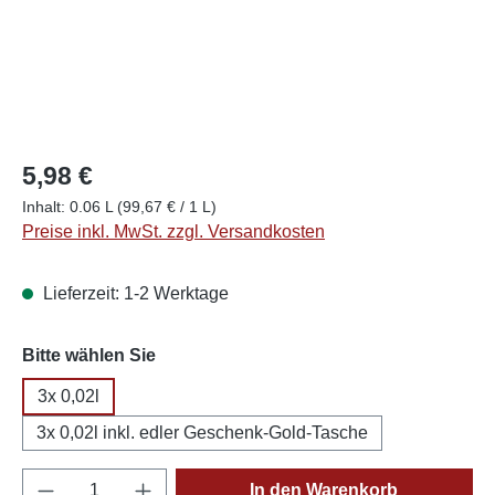
5,98 €
Inhalt:
0.06 L
(99,67 € / 1 L)
Preise inkl. MwSt. zzgl. Versandkosten
Lieferzeit: 1-2 Werktage
auswählen
Bitte wählen Sie
3x 0,02l
3x 0,02l inkl. edler Geschenk-Gold-Tasche
Produkt Anzahl: Gib den gewünschten Wert e
In den Warenkorb