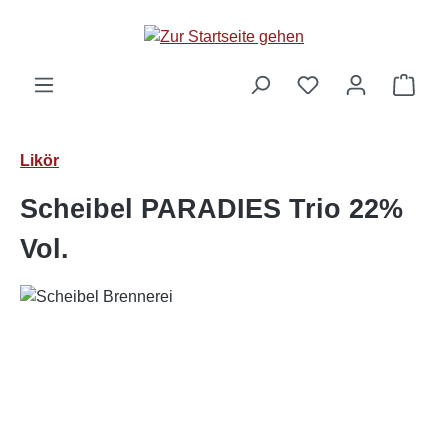
alt springen
Ware
Likör
Scheibel PARADIES Trio 22%
Vol.
Bildergalerie überspringen