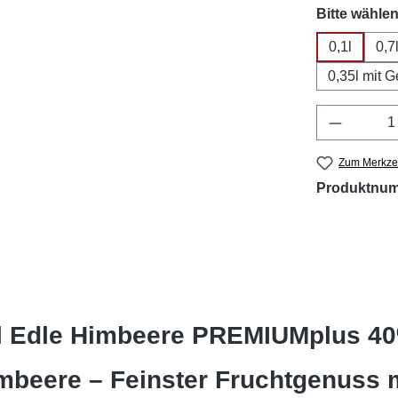
Bitte wählen
0,1l
0,7
0,35l mit 
Produkt 
Zum Merkzet
Produktnu
l Edle Himbeere PREMIUMplus 40
beere – Feinster Fruchtgenuss m