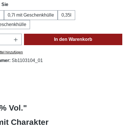
auswählen
 Sie
l
0,7l mit Geschenkhülle
0,35l
Geschenkhülle
Anzahl: Gib den gewünschten Wert ein oder
In den Warenkorb
tel hinzufügen
mmer:
Sb1103104_01
% Vol."
it Charakter