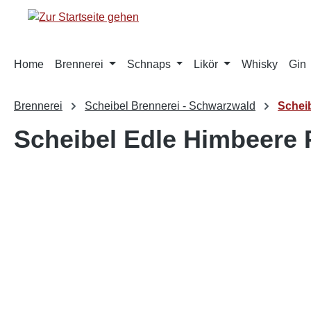
springen
Zur Hauptnavigation springen
Home
Brennerei
Schnaps
Likör
Whisky
Gin
Brennerei
Scheibel Brennerei - Schwarzwald
Schei
Scheibel Edle Himbeere
Bildergalerie überspringen