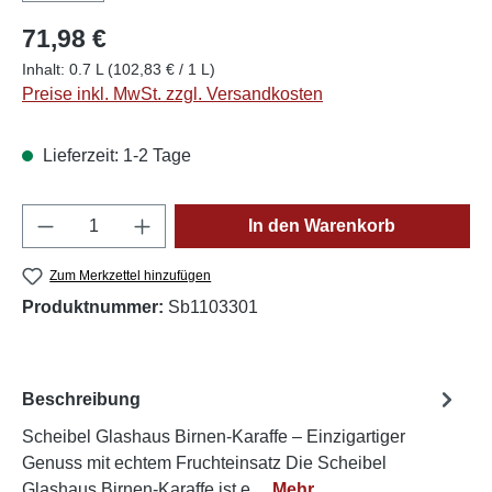
71,98 €
Inhalt:
0.7 L
(102,83 € / 1 L)
Preise inkl. MwSt. zzgl. Versandkosten
Lieferzeit: 1-2 Tage
Produkt Anzahl: Gib den gewünschten Wert e
In den Warenkorb
Zum Merkzettel hinzufügen
Produktnummer:
Sb1103301
Beschreibung
Scheibel Glashaus Birnen-Karaffe – Einzigartiger
Genuss mit echtem Fruchteinsatz Die Scheibel
Glashaus Birnen-Karaffe ist e…
Mehr